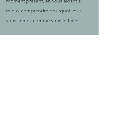
moment présent, en vous aidant à
mieux comprendre pourquoi vous
vous sentez comme vous le faites.
Je crois fermement que vous êtes
l'expert de votre vie et, à ce titre, je
n'utilise pas une approche analytique
ou diagnostique. Nous pouvons
travailler pour équilibrer votre vie,
surmonter vos souffrances et soulager
votre douleur.‎
Mes clients ont réussi à réduire leur
anxiété et leur stress, à surmonter leurs